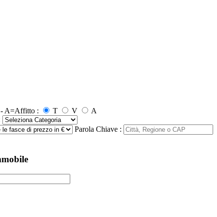
- A=Affitto :
T
V
A
:
Parola Chiave :
mmobile