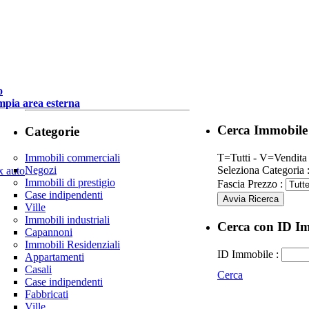
o
mpia area esterna
Cerca Immobile
Categorie
Immobili commerciali
T=Tutti - V=Vendita 
Negozi
Seleziona Categoria 
Immobili di prestigio
Fascia Prezzo :
Case indipendenti
Avvia Ricerca
Ville
Immobili industriali
Cerca con ID I
Capannoni
Immobili Residenziali
ID Immobile :
Appartamenti
Casali
Cerca
Case indipendenti
Fabbricati
Ville