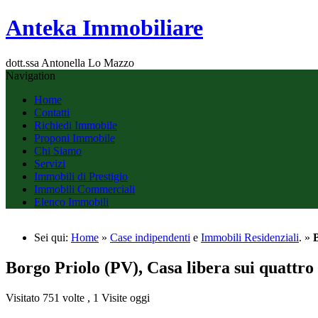
Anteka Immobiliare
dott.ssa Antonella Lo Mazzo
Navigation
Home
Contatti
Richiedi Immobile
Proponi Immobile
Chi Siamo
Servizi
Immobili di Prestigio
Immobili Commerciali
Elenco Immobili
Sei qui:
Home
»
Case indipendenti
e
Immobili Residenziali
. »
B
Borgo Priolo (PV), Casa libera sui quattro 
Visitato 751 volte , 1 Visite oggi