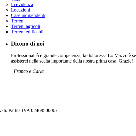
In evidenza
Locazioni
Case indipendenti
Terreni
Terreni agricoli
Terreni edificabili
Dicono di noi
Professionalità e grande competenza, la dottoressa Lo Mazzo è sem
assisterci nella scelta importante della nostra prima casa. Grazie!
- Franco e Carla
rvati. Partita IVA 02468500067