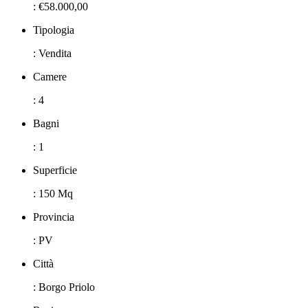
: €58.000,00
Tipologia
: Vendita
Camere
: 4
Bagni
: 1
Superficie
: 150 Mq
Provincia
: PV
Città
: Borgo Priolo