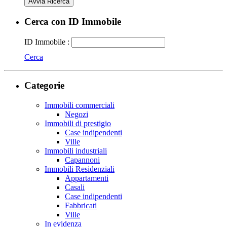
Avvia Ricerca
Cerca con ID Immobile
ID Immobile :
Cerca
Categorie
Immobili commerciali
Negozi
Immobili di prestigio
Case indipendenti
Ville
Immobili industriali
Capannoni
Immobili Residenziali
Appartamenti
Casali
Case indipendenti
Fabbricati
Ville
In evidenza