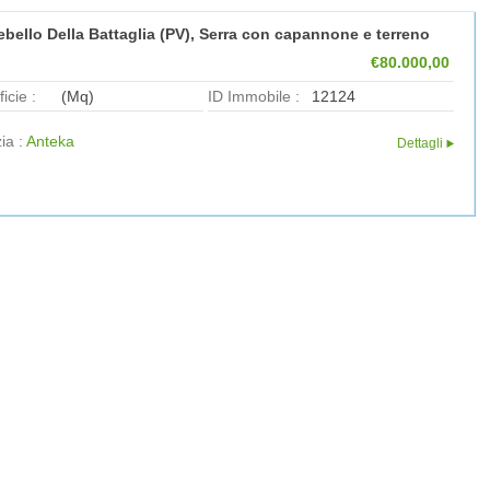
bello Della Battaglia (PV), Serra con capannone e terreno
€80.000,00
icie :
(Mq)
ID Immobile :
12124
ia :
Anteka
Dettagli