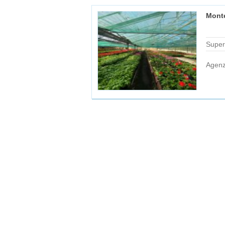
Monte
Superf
Agenz