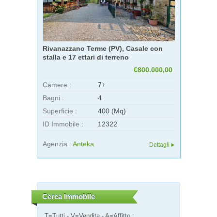
Rivanazzano Terme (PV), Casale con
stalla e 17 ettari di terreno
€800.000,00
Camere :
7+
Bagni :
4
Superficie :
400 (Mq)
ID Immobile :
12322
Agenzia :
Anteka
Dettagli
Cerca Immobile
T=Tutti - V=Vendita - A=Affitto :